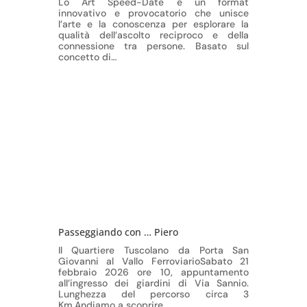
Lo Art Speed-Date è un format
innovativo e provocatorio che unisce
l’arte e la conoscenza per esplorare la
qualità dell’ascolto reciproco e della
connessione tra persone. Basato sul
concetto di…
Passeggiando con … Piero
Il Quartiere Tuscolano da Porta San
Giovanni al Vallo FerroviarioSabato 21
febbraio 2026 ore 10, appuntamento
all’ingresso dei giardini di Via Sannio.
Lunghezza del percorso circa 3
Km.Andiamo a scoprire…