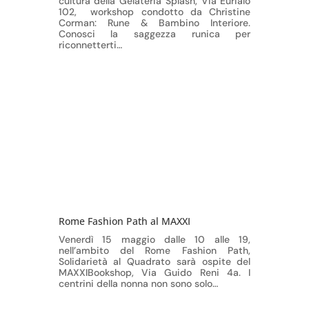
cultura della Gelateria Splash, Via Eurialo
102, workshop condotto da Christine
Corman: Rune & Bambino Interiore.
Conosci la saggezza runica per
riconnetterti…
Rome Fashion Path al MAXXI
Venerdì 15 maggio dalle 10 alle 19,
nell’ambito del Rome Fashion Path,
Solidarietà al Quadrato sarà ospite del
MAXXIBookshop, Via Guido Reni 4a. I
centrini della nonna non sono solo…