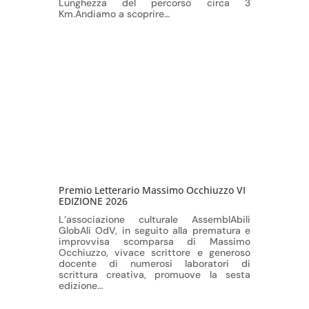
Lunghezza del percorso circa 3
Km.Andiamo a scoprire…
Premio Letterario Massimo Occhiuzzo VI
EDIZIONE 2026
L’associazione culturale AssemblAbili
GlobAli OdV, in seguito alla prematura e
improvvisa scomparsa di Massimo
Occhiuzzo, vivace scrittore e generoso
docente di numerosi laboratori di
scrittura creativa, promuove la sesta
edizione…